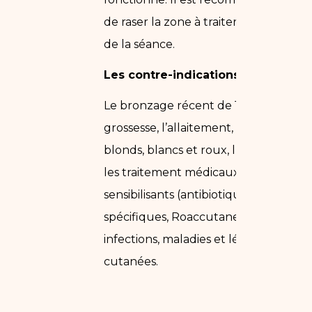
de raser la zone à traiter la veille
de la séance.
Les contre-indications :
Le bronzage récent de 10 jours, la
grossesse, l’allaitement, les poils
blonds, blancs et roux, l’herpès et
les traitement médicaux photo
sensibilisants (antibiotiques
spécifiques, Roaccutane…), les
infections, maladies et lésions
cutanées.