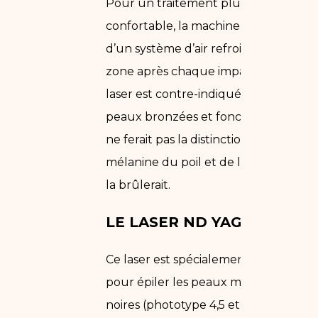
Pour un traitement plus
confortable, la machine est dotée
d’un système d’air refroidissant la
zone après chaque impact. Ce
laser est contre-indiqué pour les
peaux bronzées et foncées car il
ne ferait pas la distinction entre la
mélanine du poil et de la peau, et
la brûlerait.
LE LASER ND YAG :
Ce laser est spécialement adapté
pour épiler les peaux mates et
noires (phototype 4,5 et 6) en